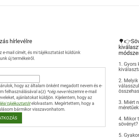
zás hírlevélre
🌳👉Sö
kiválasz
módsze
 e-mail címét, és mi tájékoztatást küldünk
nk új termékeiről.
1. Gyors 
kiválasz
2. Melyik
válasszuk
árulok, hogy az általam önként megadott nevem és e-
összehas
em felhasználásával a(z)
*cég neve
részemre e-mail
leveleket, ajánlatokat küldjön. Kijelentem, hogy az
3. Miért
ési tájékoztatót
elolvastam. Megértettem, hogy a
méretűek
ulásom bármikor visszavonhatom.
ATKOZÁS
4. Mikor 
sövényt?
5. Gyakor