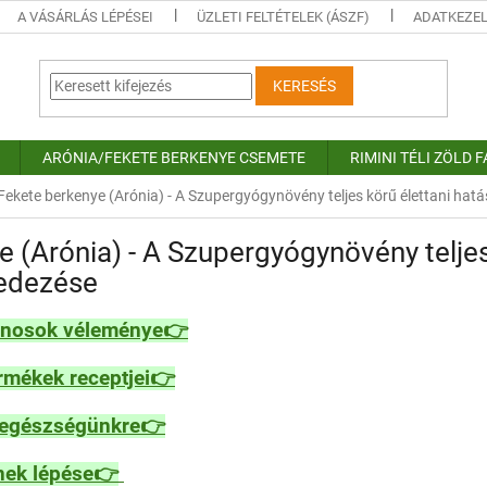
A VÁSÁRLÁS LÉPÉSEI
ÜZLETI FELTÉTELEK (ÁSZF)
ADATKEZEL
KERESÉS
ARÓNIA/FEKETE BERKENYE CSEMETE
RIMINI TÉLI ZÖLD 
Fekete berkenye (Arónia) - A Szupergyógynövény teljes körű élettani hatá
 (Arónia) - A Szupergyógynövény teljes
fedezése
donosok véleménye👉
ermékek receptjei👉
z egészségünkre👉
ének lépése👉