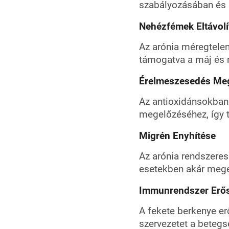
szabályozásában és 
Nehézfémek Eltávolí
Az arónia méregtelení
támogatva a máj és 
Érelmeszesedés Me
Az antioxidánsokban
megelőzéséhez, így 
Migrén Enyhítése
Az arónia rendszeres
esetekben akár megel
Immunrendszer Erős
A fekete berkenye er
szervezetet a betegs