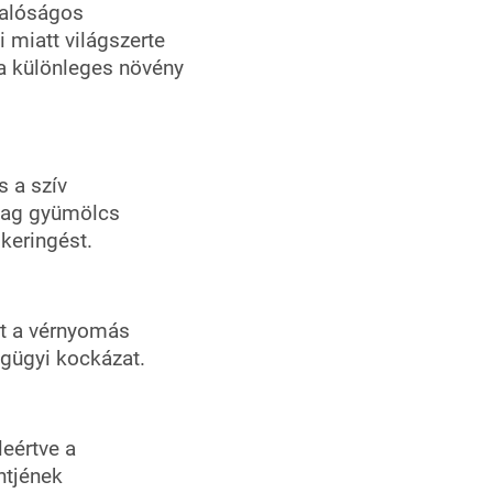
valóságos
 miatt világszerte
 a különleges növény
s a szív
zdag gyümölcs
keringést.
at a vérnyomás
gügyi kockázat.
eértve a
ntjének