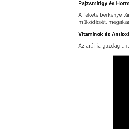
Pajzsmirigy és Hor
A fekete berkenye t
működését, megakadá
Vitaminok és Antiox
Az arónia gazdag ant