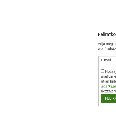
L
á
b
l
é
Feliratko
c
Adja meg az
webáruházu
E-mail
Hozzáj
mail cím
útján hír
adatkezel
hozzájár
FELIR