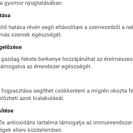
a gyomor nyugtatásában.
tása
tő hatása révén segít eltávolítani a szervezetből a n
más szervek egészségét.
gelőzése
 gazdag fekete berkenye hozzájárulhat az érelmesze
támogatva az érrendszer egészségét.
 fogyasztása segíthet csökkenteni a migrén okozta f
őzheti azok kialakulását.
ítése
ős antioxidáns tartalma támogatja az immunrendszer e
égek elleni küzdelemben.