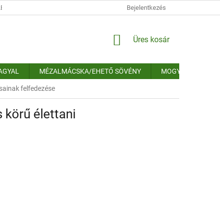
ÉSI TÁJÉKOZTATÓ
IMPRESSZUM
Bejelentkezés
ELÉRHETŐSÉGEK
ELÁLL
KOSÁR
Üres kosár
FAGYAL
MÉZALMÁCSKA/EHETŐ SÖVÉNY
MOGYORÓSÖVÉN
sainak felfedezése
 körű élettani