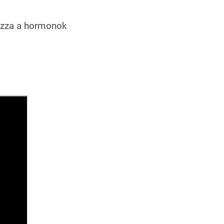
yozza a hormonok
d