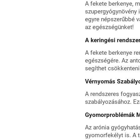
A fekete berkenye, 
szupergyógynövény is
egyre népszerűbbé vá
az egészségünket!
A keringési rendsze
A fekete berkenye re
egészségére. Az ant
segíthet csökkenteni
Vérnyomás Szabály
A rendszeres fogyas
szabályozásához. Ez
Gyomorproblémák M
Az arónia gyógyhatá
gyomorfekélyt is. A