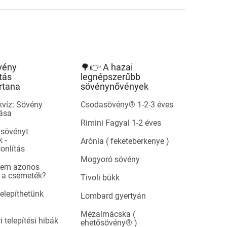
vény
🌳👉 A hazai
tás
legnépszerűbb
rtana
sövénynővények
kvíz: Sövény
Csodasövény® 1-2-3 éves
tása
Rimini Fagyal 1-2 éves
 sövényt
 -
Arónia ( feketeberkenye )
onlítás
Mogyoró sövény
 nem azonos
 a csemeték?
Tivoli bükk
telepíthetünk
Lombard gyertyán
Mézalmácska (
i telepítési hibák
ehetősövény® )