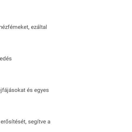
ehézfémeket, ezáltal
sedés
ejfájásokat és egyes
rősítését, segítve a