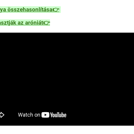
nya összehasonlítása👉
sztják az aróniát👉