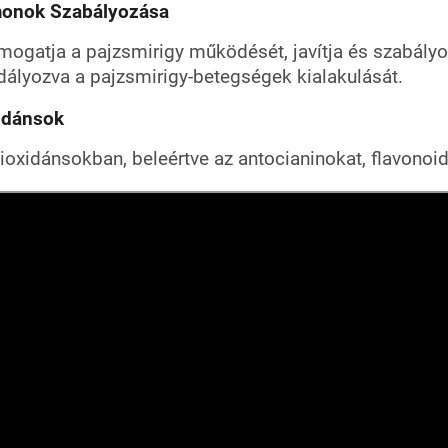
monok Szabályozása
ámogatja a pajzsmirigy működését, javítja és szabál
lyozva a pajzsmirigy-betegségek kialakulását.
idánsok
ioxidánsokban, beleértve az antocianinokat, flavonoi