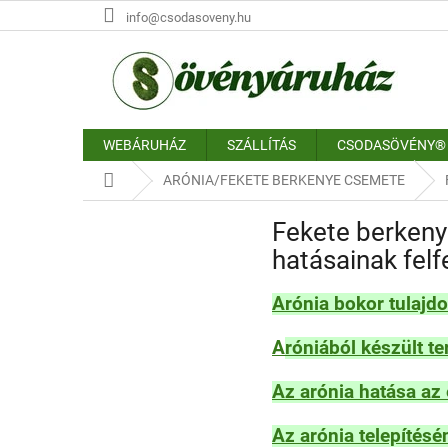
Ugrás
info@csodasoveny.hu
a
fő
tartalomhoz
WEBÁRUHÁZ
SZÁLLÍTÁS
CSODASÖVÉNY®
Kezdőlap
ARÓNIA/FEKETE BERKENYE CSEMETE
Fekete berkenye
hatásainak fel
Arónia bokor tulaj
A
róniából készült t
Az arónia hatása a
Az arónia telepítés