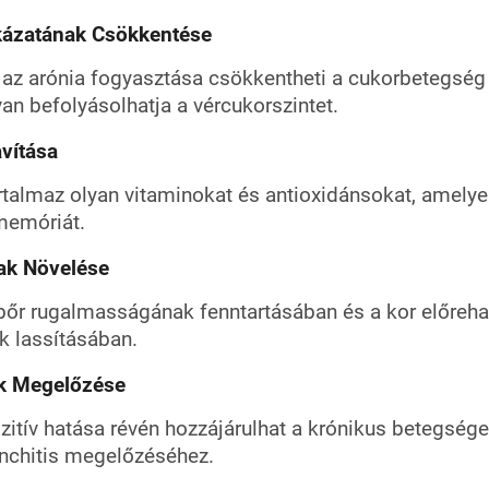
ázatának Csökkentése
 az arónia fogyasztása csökkentheti a cukorbetegség
an befolyásolhatja a vércukorszintet.
vítása
rtalmaz olyan vitaminokat és antioxidánsokat, amelyek 
memóriát.
ak Növelése
 bőr rugalmasságának fenntartásában és a kor előreha
k lassításában.
k Megelőzése
itív hatása révén hozzájárulhat a krónikus betegségek
onchitis megelőzéséhez.