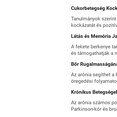
Cukorbetegség Kock
Tanulmányok szerint
kockázatát és pozitív
Látás és Memória Ja
A fekete berkenye ta
és támogathatják a 
Bőr Rugalmasságán
Az arónia segíthet a
öregedési folyamato
Krónikus Betegsége
Az arónia számos poz
Parkinson-kór és br