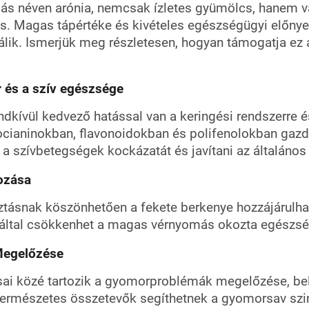
más néven arónia, nemcsak ízletes gyümölcs, hanem 
. Magas tápértéke és kivételes egészségügyi előnyei
lik. Ismerjük meg részletesen, hogyan támogatja ez
r és a szív egészsége
ndkívül kedvező hatással van a keringési rendszerre é
ocianinokban, flavonoidokban és polifenolokban ga
 a szívbetegségek kockázatát és javítani az általános 
ozása
ztásnak köszönhetően a fekete berkenye hozzájárulh
által csökkenhet a magas vérnyomás okozta egészsé
egelőzése
sai közé tartozik a gyomorproblémák megelőzése, bel
 természetes összetevők segíthetnek a gyomorsav szi