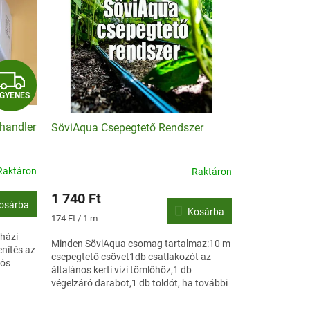
I
NGYENES
N
 handler
SöviAqua Csepegtető Rendszer
G
Y
Raktáron
Raktáron
E
1 740 Ft
osárba
Kosárba
N
Egységár:
174 Ft / 1 m
 házi
Minden SöviAqua csomag tartalmaz:10 m
E
enítés az
csepegtető csövet1db csatlakozót az
iós
általános kerti vizi tömlőhöz,1 db
S
végelzáró darabot,1 db toldót, ha további
SöviAqua csövet szeretne...