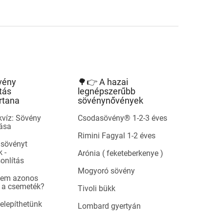
vény
🌳👉 A hazai
tás
legnépszerűbb
rtana
sövénynővények
kvíz: Sövény
Csodasövény® 1-2-3 éves
tása
Rimini Fagyal 1-2 éves
 sövényt
 -
Arónia ( feketeberkenye )
onlítás
Mogyoró sövény
 nem azonos
 a csemeték?
Tivoli bükk
telepíthetünk
Lombard gyertyán