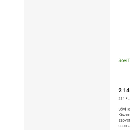
SöviT
2 14
Egység
214 Ft 
SöviTe
Kiszer
szövet
csoma