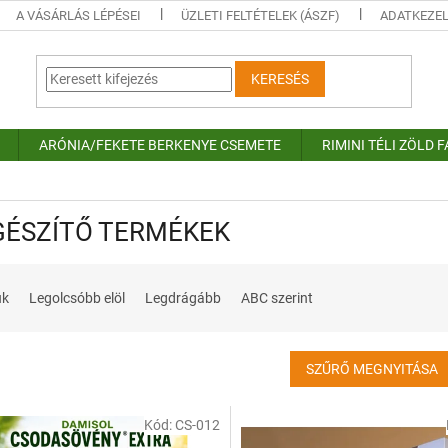
A VÁSÁRLÁS LÉPÉSEI
ÜZLETI FELTÉTELEK (ÁSZF)
ADATKEZEL
KERESÉS
ARÓNIA/FEKETE BERKENYE CSEMETE
RIMINI TÉLI ZÖLD 
GÉSZÍTŐ TERMÉKEK
uk
Legolcsóbb elöl
Legdrágább
ABC szerint
SZŰRŐ MEGNYITÁSA
Kód:
CS-012