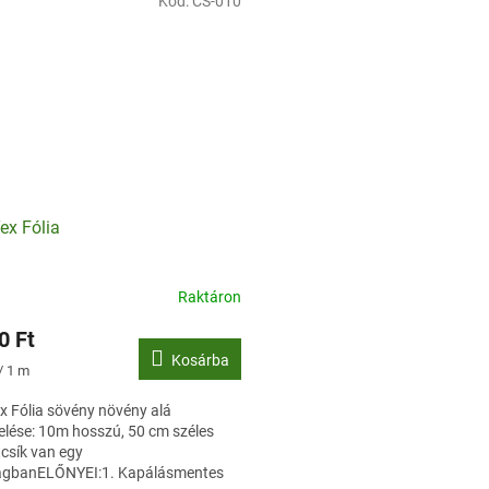
Kód:
CS-010
ex Fólia
Raktáron
0 Ft
Kosárba
ár:
/ 1 m
x Fólia sövény növény alá
elése: 10m hosszú, 50 cm széles
csík van egy
gbanELŐNYEI:1. Kapálásmentes