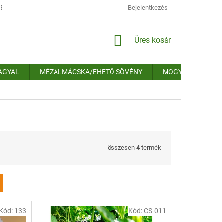
ÉSI TÁJÉKOZTATÓ
IMPRESSZUM
Bejelentkezés
ELÉRHETŐSÉGEK
ELÁLL
KOSÁR
Üres kosár
FAGYAL
MÉZALMÁCSKA/EHETŐ SÖVÉNY
MOGYORÓSÖVÉN
összesen
4
termék
Kód:
133
Kód:
CS-011