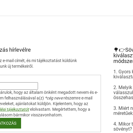
anítás2. Megőrzi a talaj
ségét3....
L
i
s
t
a
i
r
á
zás hírlevélre
🌳👉Sö
n
kiválasz
y
módsze
 e-mail címét, és mi tájékoztatást küldünk
í
nk új termékeiről.
t
1. Gyors 
kiválasz
á
s
2. Melyik
e
válasszuk
árulok, hogy az általam önként megadott nevem és e-
l
összehas
em felhasználásával a(z)
*cég neve
részemre e-mail
e
leveleket, ajánlatokat küldjön. Kijelentem, hogy az
m
3. Miért
ési tájékoztatót
elolvastam. Megértettem, hogy a
e
méretűek
ulásom bármikor visszavonhatom.
i
ATKOZÁS
4. Mikor 
sövényt?