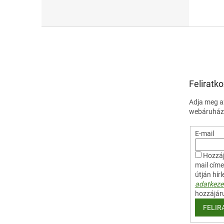
gaztal
nedves
L
á
b
l
é
Feliratko
c
Adja meg az
webáruházu
E-mail
Hozzáj
mail cím
útján hír
adatkezel
hozzájár
FELIR