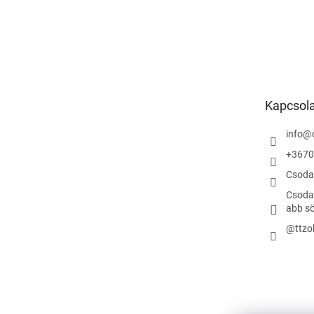
Kapcsol
info
@
+3670
Csoda
Csodas
abb s
@ttzo