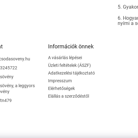
5. Gyakor
6. Hogyan
nyírni a 
at
Információk önnek
A vásárlás lépései
csodasoveny.hu
Üzleti feltételek (ÁSZF)
3245722
Adatkezelési tájékoztató
sövény
Impresszum
övény, a leggyors
Elérhetőségek
övény
Elállás a szerződéstől
ltn479