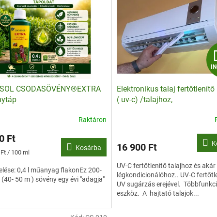
I
SOL CSODASÖVÉNY®EXTRA
Elektronikus talaj fertőtlenítő
nytáp
( uv-c) /talajhoz,
légkondícionálóhoz/
Raktáron
0 Ft
K
16 900 Ft
Kosárba
ár:
Ft / 100 ml
UV-C fertőtlenítő talajhoz és akár
elése: 0,4 l műanyag flakonEz 200-
légkondicionálóhoz.. UV-C fertőtl
 (40- 50 m ) sövény egy évi "adagja"
UV sugárzás erejével. Többfunkc
eszköz. A hajtató talajok...