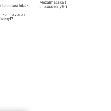
Mézalmácska (
i telepítési hibák
ehetősövény® )
 kell helyesen
sövényt?