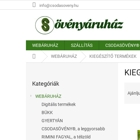
Ugrás
info@csodasoveny.hu
a
fő
tartalomhoz
WEBÁRUHÁZ
SZÁLLÍTÁS
CSODASÖVÉNY®
Kezdőlap
WEBÁRUHÁZ
KIEGÉSZÍTŐ TERMÉKEK
O
KIE
l
Kategóriák
d
Kategóriák
átugrása
T
a
e
l
Ajánlj
WEBÁRUHÁZ
r
s
Digitális termékek
m
ó
é
BÜKK
p
k
a
GYERTYÁN
e
n
T
CSODASÖVÉNY®, a leggyorsabb
k
e
e
RIMINI FAGYAL, a télizöld