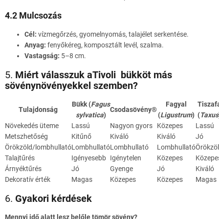
4.2 Mulcsozás
Cél:
vízmegőrzés, gyomelnyomás, talajélet serkentése.
Anyag:
fenyőkéreg, komposztált levél, szalma.
Vastagság:
5–8 cm.
5.
Miért válasszuk aTivoli bükköt más
sövénynövényekkel szemben?
Bükk (
Fagus
Fagyal
Tiszaf
Tulajdonság
Csodasövény®
sylvatica
)
(
Ligustrum
)
(
Taxus
Növekedés üteme
Lassú
Nagyon gyors
Közepes
Lassú
Metszhetőség
Kitűnő
Kiváló
Kiváló
Jó
Örökzöld/lombhullató
Lombhullató
Lombhullató
Lombhullató
Örökzö
Talajtűrés
Igényesebb
Igénytelen
Közepes
Közepe
Árnyéktűrés
Jó
Gyenge
Jó
Kiváló
Dekoratív érték
Magas
Közepes
Közepes
Magas
6.
Gyakori kérdések
Mennyi idő alatt lesz belőle tömör sövény?