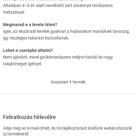
Általában 4–6 év alatt nevelhető zárt sövénnyé rendszeres
metszéssel.
Megmarad-e a levele télen?
Igen, az elszáradt levelek gyakran a hajtásokon maradnak tavaszig,
így részleges takarást biztosítanak.
Lehet-e cserépbe ültetni?
Nem ajánlott, mivel gyökérrendszere mélyre hatoló és nagy
talajtömeget igényel.
összesen
1
termék
L
i
s
L
t
á
a
b
i
l
Feliratkozás hírlevélre
r
é
á
Adja meg az e-mail címét, és mi tájékoztatást küldünk webáruházunk
c
n
új termékeiről.