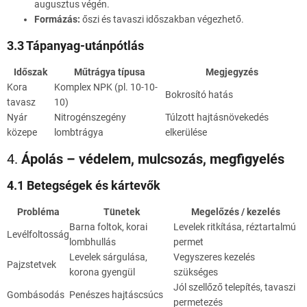
augusztus végén.
Formázás:
őszi és tavaszi időszakban végezhető.
3.3 Tápanyag-utánpótlás
Időszak
Műtrágya típusa
Megjegyzés
Kora
Komplex NPK (pl. 10-10-
Bokrosító hatás
tavasz
10)
Nyár
Nitrogénszegény
Túlzott hajtásnövekedés
közepe
lombtrágya
elkerülése
4.
Ápolás – védelem, mulcsozás, megfigyelés
4.1 Betegségek és kártevők
Probléma
Tünetek
Megelőzés / kezelés
Barna foltok, korai
Levelek ritkítása, réztartalmú
Levélfoltosság
lombhullás
permet
Levelek sárgulása,
Vegyszeres kezelés
Pajzstetvek
korona gyengül
szükséges
Jól szellőző telepítés, tavaszi
Gombásodás
Penészes hajtáscsúcs
permetezés