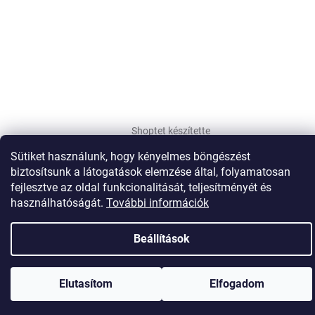
Shoptet készítette
Sütiket használunk, hogy kényelmes böngészést
biztosítsunk a látogatások elemzése által, folyamatosan
Copyright 2026
SÖVÉNYÁRUHÁZ
. Minden jog fenntartva.
Süti
fejlesztve az oldal funkcionalitását, teljesítményét és
beállítások szerkesztése
használhatóságát.
További információk
Beállítások
Elutasítom
Elfogadom