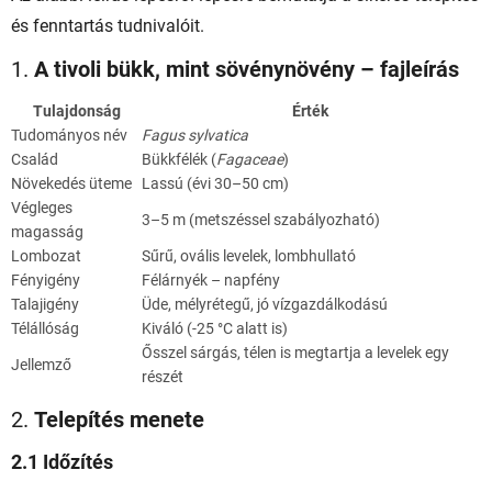
j
és fenntartás tudnivalóit.
a
1.
A tivoli bükk, mint sövénynövény – fajleírás
Tulajdonság
Érték
Tudományos név
Fagus sylvatica
Család
Bükkfélék (
Fagaceae
)
Növekedés üteme
Lassú (évi 30–50 cm)
Végleges
3–5 m (metszéssel szabályozható)
magasság
Lombozat
Sűrű, ovális levelek, lombhullató
Fényigény
Félárnyék – napfény
Talajigény
Üde, mélyrétegű, jó vízgazdálkodású
Télállóság
Kiváló (-25 °C alatt is)
Ősszel sárgás, télen is megtartja a levelek egy
Jellemző
részét
2.
Telepítés menete
2.1 Időzítés