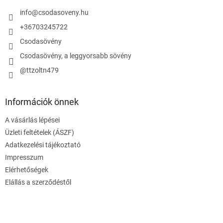
info
@
csodasoveny.hu
+36703245722
Csodasövény
Csodasövény, a leggyorsabb sövény
@ttzoltn479
Információk önnek
A vásárlás lépései
Üzleti feltételek (ÁSZF)
Adatkezelési tájékoztató
Impresszum
Elérhetőségek
Elállás a szerződéstől