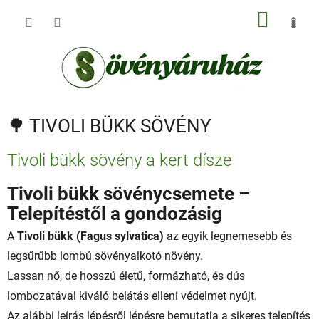
Ugrás
KOSÁR
a
fő
tartalomhoz
🌳 TIVOLI BÜKK SÖVÉNY
C
Tivoli bükk sövény a kert dísze
i
k
Tivoli bükk sövénycsemete –
k
Telepítéstől a gondozásig
e
k
A
Tivoli
bükk (Fagus sylvatica)
az egyik legnemesebb és
l
legsűrűbb lombú sövényalkotó növény.
i
Lassan nő, de hosszú életű, formázható, és dús
s
t
lombozatával kiváló belátás elleni védelmet nyújt.
á
Az alábbi leírás lépésről lépésre bemutatja a sikeres telepítés