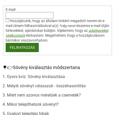
y
í
E-mail
t
á
s
Hozzájárulok, hogy az általam önként megadott nevem és e-
e
mail címem felhasználásával a(z)
*cég neve
részemre e-mail útján
l
hírleveleket, ajánlatokat küldjön. Kijelentem, hogy az
adatkezelési
e
tájékoztatót
elolvastam. Megértettem, hogy a hozzájárulásom
m
bármikor visszavonhatom.
e
FELIRATKOZÁS
i
🌳👉Sövény kiválasztás módszertana
1. Gyors kvíz: Sövény kiválasztása
2. Melyik sövényt válasszuk - összehasonlítás
3. Miért nem azonos méretűek a csemeték?
4. Mikor telepíthetünk sövényt?
5. Gyakori telepítési hibák