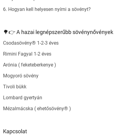
6. Hogyan kell helyesen nyírni a sövényt?
🌳👉 A hazai legnépszerűbb sövénynővények
Csodasövény® 1-2-3 éves
Rimini Fagyal 1-2 éves
Arónia ( feketeberkenye )
Mogyoró sövény
Tivoli bükk
Lombard gyertyán
Mézalmácska ( ehetősövény® )
Kapcsolat