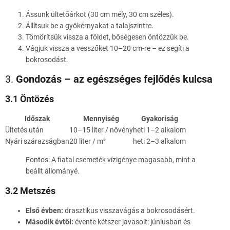
Ássunk ültetőárkot (30 cm mély, 30 cm széles).
Állítsuk be a gyökérnyakat a talajszintre.
Tömörítsük vissza a földet, bőségesen öntözzük be.
Vágjuk vissza a vesszőket 10–20 cm-re – ez segíti a
bokrosodást.
3.
Gondozás – az egészséges fejlődés kulcsa
3.1 Öntözés
Időszak
Mennyiség
Gyakoriság
Ültetés után
10–15 liter / növény
heti 1–2 alkalom
Nyári szárazságban
20 liter / m²
heti 2–3 alkalom
Fontos: A fiatal csemeték vízigénye magasabb, mint a
beállt állományé.
3.2 Metszés
Első évben:
drasztikus visszavágás a bokrosodásért.
Második évtől:
évente kétszer javasolt: júniusban és