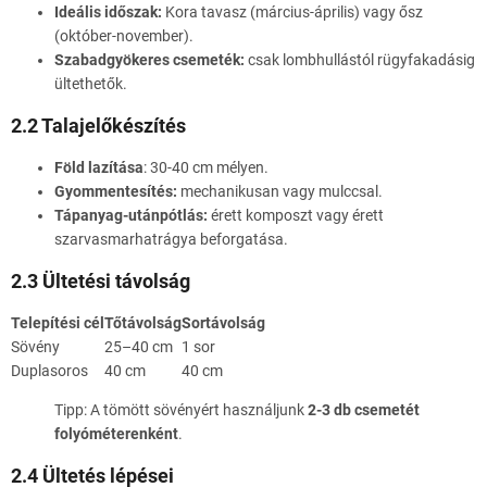
Ideális időszak:
Kora tavasz (március-április) vagy ősz
(október-november).
Szabadgyökeres csemeték:
csak lombhullástól rügyfakadásig
ültethetők.
2.2 Talajelőkészítés
Föld lazítása
: 30-40 cm mélyen.
Gyommentesítés:
mechanikusan vagy mulccsal.
Tápanyag-utánpótlás:
érett komposzt vagy érett
szarvasmarhatrágya beforgatása.
2.3 Ültetési távolság
Telepítési cél
Tőtávolság
Sortávolság
Sövény
25–40 cm
1 sor
Duplasoros
40 cm
40 cm
Tipp: A tömött sövényért használjunk
2-3 db csemetét
folyóméterenként
.
2.4 Ültetés lépései