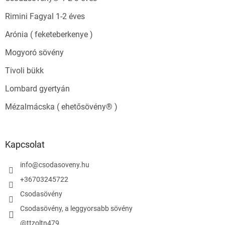
Rimini Fagyal 1-2 éves
Arónia ( feketeberkenye )
Mogyoró sövény
Tivoli bükk
Lombard gyertyán
Mézalmácska ( ehetősövény® )
Kapcsolat
info
@
csodasoveny.hu
+36703245722
Csodasövény
Csodasövény, a leggyorsabb sövény
@ttzoltn479