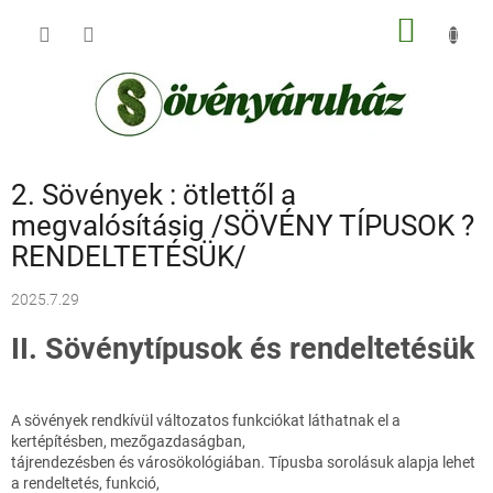
Ugrás
KOSÁR
a
fő
tartalomhoz
2. Sövények : ötlettől a
megvalósításig /SÖVÉNY TÍPUSOK ?
RENDELTETÉSÜK/
2025.7.29
II. Sövénytípusok és rendeltetésük
A sövények rendkívül változatos funkciókat láthatnak el a
kertépítésben, mezőgazdaságban,
tájrendezésben és városökológiában. Típusba sorolásuk alapja lehet
a rendeltetés, funkció,