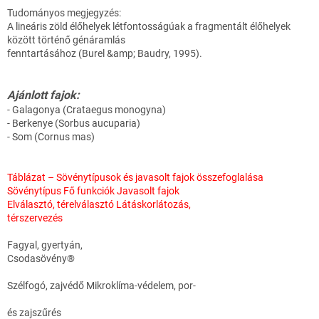
Tudományos megjegyzés:
A lineáris zöld élőhelyek létfontosságúak a fragmentált élőhelyek
között történő génáramlás
fenntartásához (Burel &amp; Baudry, 1995).
Ajánlott fajok:
- Galagonya (Crataegus monogyna)
- Berkenye (Sorbus aucuparia)
- Som (Cornus mas)
Táblázat – Sövénytípusok és javasolt fajok összefoglalása
Sövénytípus Fő funkciók Javasolt fajok
Elválasztó, térelválasztó Látáskorlátozás,
térszervezés
Fagyal, gyertyán,
Csodasövény®
Szélfogó, zajvédő Mikroklíma-védelem, por-
és zajszűrés