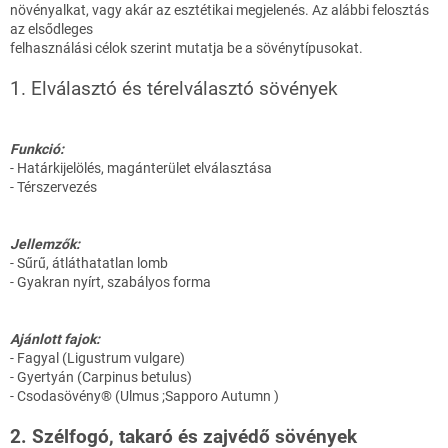
növényalkat, vagy akár az esztétikai megjelenés. Az alábbi felosztás
az elsődleges
felhasználási célok szerint mutatja be a sövénytípusokat.
1. Elválasztó és térelválasztó sövények
Funkció:
- Határkijelölés, magánterület elválasztása
- Térszervezés
Jellemzők:
- Sűrű, átláthatatlan lomb
- Gyakran nyírt, szabályos forma
Ajánlott fajok:
- Fagyal (Ligustrum vulgare)
- Gyertyán (Carpinus betulus)
- Csodasövény® (Ulmus ;Sapporo Autumn )
2. Szélfogó, takaró és zajvédő sövények