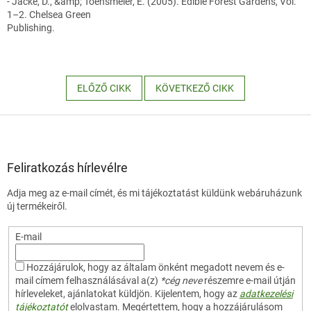
- Jacke, D., &amp; Toensmeier, E. (2005). Edible Forest Gardens, Vol.
1–2. Chelsea Green
Publishing.
ELŐZŐ CIKK
KÖVETKEZŐ CIKK
L
á
b
l
Feliratkozás hírlevélre
é
Adja meg az e-mail címét, és mi tájékoztatást küldünk webáruházunk
c
új termékeiről.
E-mail
Hozzájárulok, hogy az általam önként megadott nevem és e-
mail címem felhasználásával a(z)
*cég neve
részemre e-mail útján
hírleveleket, ajánlatokat küldjön. Kijelentem, hogy az
adatkezelési
tájékoztatót
elolvastam. Megértettem, hogy a hozzájárulásom