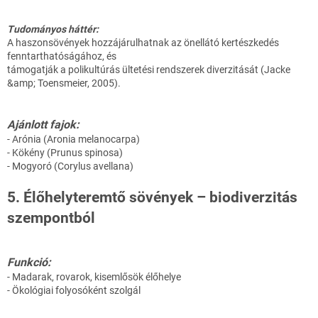
Tudományos háttér:
A haszonsövények hozzájárulhatnak az önellátó kertészkedés
fenntarthatóságához, és
támogatják a polikultúrás ültetési rendszerek diverzitását (Jacke
&amp; Toensmeier, 2005).
Ajánlott fajok:
- Arónia (Aronia melanocarpa)
- Kökény (Prunus spinosa)
- Mogyoró (Corylus avellana)
5. Élőhelyteremtő sövények – biodiverzitás
szempontból
Funkció:
- Madarak, rovarok, kisemlősök élőhelye
- Ökológiai folyosóként szolgál