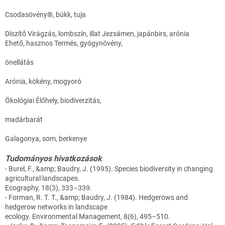
Csodasövény®, bükk, tuja
Díszítő Virágzás, lombszín, illat Jezsámen, japánbirs, arónia
Ehető, hasznos Termés, gyógynövény,
önellátás
Arónia, kökény, mogyoró
Ökológiai Élőhely, biodiverzitás,
madárbarát
Galagonya, som, berkenye
Tudományos hivatkozások
- Burel, F., &amp; Baudry, J. (1995). Species biodiversity in changing
agricultural landscapes.
Ecography, 18(3), 333–339.
- Forman, R. T. T., &amp; Baudry, J. (1984). Hedgerows and
hedgerow networks in landscape
ecology. Environmental Management, 8(6), 495–510.