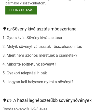
bármikor visszavonhatom.
FELIRATKOZÁS
🌳👉Sövény kiválasztás módszertana
1. Gyors kvíz: Sövény kiválasztása
2. Melyik sövényt válasszuk - összehasonlítás
3. Miért nem azonos méretűek a csemeték?
4. Mikor telepíthetünk sövényt?
5. Gyakori telepítési hibák
6. Hogyan kell helyesen nyírni a sövényt?
🌳👉 A hazai legnépszerűbb sövénynővények
Csodasövény® 1-2-3 éves