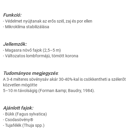
Funkció:
- Védelmet nyújtanak az erős szél, zaj és por ellen
- Mikroklíma stabilizálása
Jellemzők:
- Magasra növő fajok (2,5–5 m)
- Változatos lombformájú, tömött korona
Tudományos megjegyzés
:
A 3-4 méteres sövénysáv akár 30-40%-kal is csökkentheti a szélerőt
közvetlen mögötte
5–10 m távolságig (Forman &amp; Baudry, 1984).
Ajánlott fajok:
- Bükk (Fagus sylvatica)
- Csodasövény®
- Tujafélék (Thuja spp.)