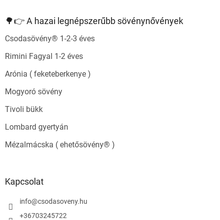
🌳👉 A hazai legnépszerűbb sövénynővények
Csodasövény® 1-2-3 éves
Rimini Fagyal 1-2 éves
Arónia ( feketeberkenye )
Mogyoró sövény
Tivoli bükk
Lombard gyertyán
Mézalmácska ( ehetősövény® )
Kapcsolat
info
@
csodasoveny.hu
+36703245722