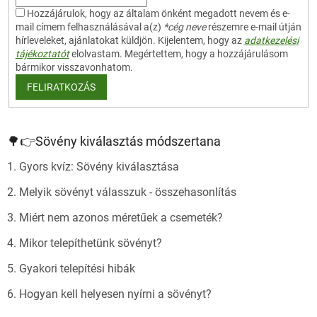
Hozzájárulok, hogy az általam önként megadott nevem és e-
mail címem felhasználásával a(z)
*cég neve
részemre e-mail útján
hírleveleket, ajánlatokat küldjön. Kijelentem, hogy az
adatkezelési
tájékoztatót
elolvastam. Megértettem, hogy a hozzájárulásom
bármikor visszavonhatom.
FELIRATKOZÁS
🌳👉Sövény kiválasztás módszertana
1. Gyors kvíz: Sövény kiválasztása
2. Melyik sövényt válasszuk - összehasonlítás
3. Miért nem azonos méretűek a csemeték?
4. Mikor telepíthetünk sövényt?
5. Gyakori telepítési hibák
6. Hogyan kell helyesen nyírni a sövényt?