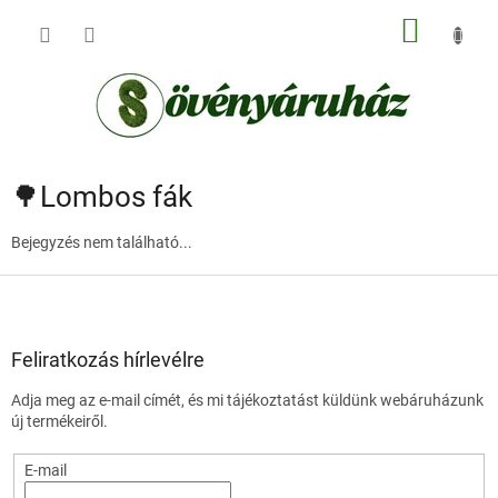
Ugrás
KOSÁR
a
fő
tartalomhoz
🌳Lombos fák
Bejegyzés nem található...
L
á
b
l
Feliratkozás hírlevélre
é
Adja meg az e-mail címét, és mi tájékoztatást küldünk webáruházunk
c
új termékeiről.
E-mail