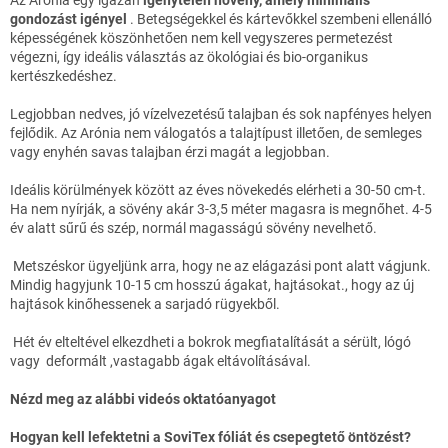
Az Arónia egy igazán
igénytelen növény, amely minimális
gondozást igényel
. Betegségekkel és kártevőkkel szembeni ellenálló
képességének köszönhetően nem kell vegyszeres permetezést
végezni, így ideális választás az ökológiai és bio-organikus
kertészkedéshez.
Legjobban nedves, jó vízelvezetésű talajban és sok napfényes helyen
fejlődik. Az Arónia nem válogatós a talajtípust illetően, de semleges
vagy enyhén savas talajban érzi magát a legjobban.
Ideális körülmények között az éves növekedés elérheti a 30-50 cm-t.
Ha nem nyírják, a sövény akár 3-3,5 méter magasra is megnőhet. 4-5
év alatt sűrű és szép, normál magasságú sövény nevelhető.
Metszéskor ügyeljünk arra, hogy ne az elágazási pont alatt vágjunk.
Mindig hagyjunk 10-15 cm hosszú ágakat, hajtásokat., hogy az új
hajtások kinőhessenek a sarjadó rügyekből.
Hét év elteltével elkezdheti a bokrok megfiatalítását a sérült, lógó
vagy deformált ,vastagabb ágak eltávolításával.
Nézd meg az alábbi videós oktatóanyagot
Hogyan kell lefektetni a SoviTex fóliát és csepegtető öntözést?