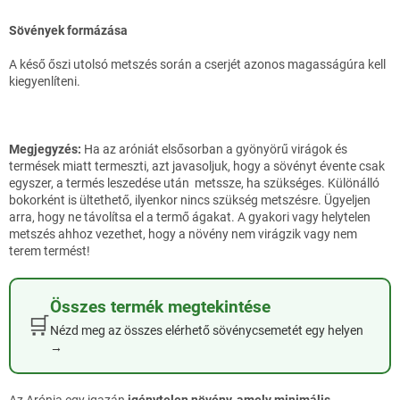
Sövények formázása
A késő őszi utolsó metszés során a cserjét azonos magasságúra kell
kiegyenlíteni.
Megjegyzés:
Ha az aróniát elsősorban a gyönyörű virágok és
termések miatt termeszti, azt javasoljuk, hogy a sövényt évente csak
egyszer, a termés leszedése után metssze, ha szükséges. Különálló
bokorként is ültethető, ilyenkor nincs szükség metszésre. Ügyeljen
arra, hogy ne távolítsa el a termő ágakat. A gyakori vagy helytelen
metszés ahhoz vezethet, hogy a növény nem virágzik vagy nem
terem termést!
Összes termék megtekintése
🛒
Nézd meg az összes elérhető sövénycsemetét egy helyen
→