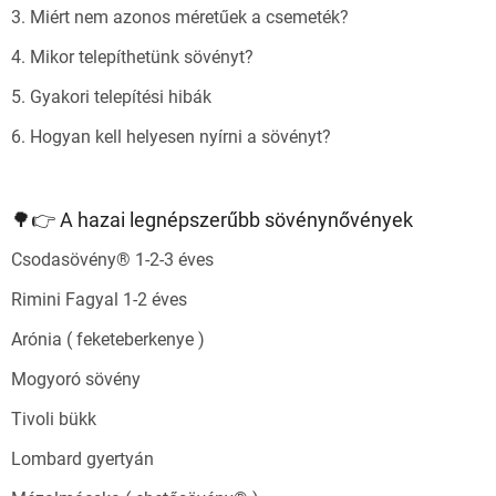
3. Miért nem azonos méretűek a csemeték?
4. Mikor telepíthetünk sövényt?
5. Gyakori telepítési hibák
6. Hogyan kell helyesen nyírni a sövényt?
🌳👉 A hazai legnépszerűbb sövénynővények
Csodasövény® 1-2-3 éves
Rimini Fagyal 1-2 éves
Arónia ( feketeberkenye )
Mogyoró sövény
Tivoli bükk
Lombard gyertyán