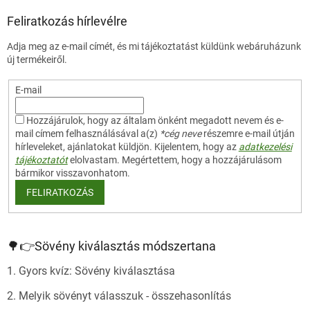
b
l
Feliratkozás hírlevélre
é
Adja meg az e-mail címét, és mi tájékoztatást küldünk webáruházunk
c
új termékeiről.
E-mail
Hozzájárulok, hogy az általam önként megadott nevem és e-
mail címem felhasználásával a(z)
*cég neve
részemre e-mail útján
hírleveleket, ajánlatokat küldjön. Kijelentem, hogy az
adatkezelési
tájékoztatót
elolvastam. Megértettem, hogy a hozzájárulásom
bármikor visszavonhatom.
FELIRATKOZÁS
🌳👉Sövény kiválasztás módszertana
1. Gyors kvíz: Sövény kiválasztása
2. Melyik sövényt válasszuk - összehasonlítás