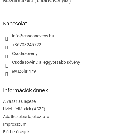
Mézalmácska ( ehetősövény® )
Kapcsolat
info
@
csodasoveny.hu
+36703245722
Csodasövény
Csodasövény, a leggyorsabb sövény
@ttzoltn479
Információk önnek
A vásárlás lépései
Üzleti feltételek (ÁSZF)
Adatkezelési tájékoztató
Impresszum
Elérhetőségek