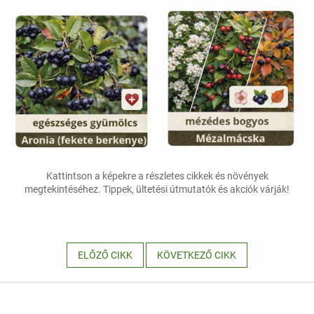
Kattintson a képekre a részletes cikkek és növények
megtekintéséhez. Tippek, ültetési útmutatók és akciók várják!
ELŐZŐ CIKK
KÖVETKEZŐ CIKK
L
á