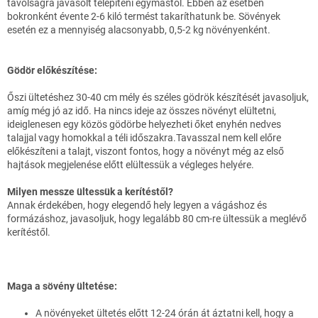
távolságra javasolt telepíteni egymástól. Ebben az esetben
bokronként évente 2-6 kiló termést takaríthatunk be. Sövények
esetén ez a mennyiség alacsonyabb, 0,5-2 kg növényenként.
Gödör előkészítése:
Őszi ültetéshez 30-40 cm mély és széles gödrök készítését javasoljuk,
amíg még jó az idő. Ha nincs ideje az összes növényt elültetni,
ideiglenesen egy közös gödörbe helyezheti őket enyhén nedves
talajjal vagy homokkal a téli időszakra.Tavasszal nem kell előre
előkészíteni a talajt, viszont fontos, hogy a növényt még az első
hajtások megjelenése előtt elültessük a végleges helyére.
Milyen messze ültessük a kerítéstől?
Annak érdekében, hogy elegendő hely legyen a vágáshoz és
formázáshoz, javasoljuk, hogy legalább 80 cm-re ültessük a meglévő
kerítéstől.
Maga a sövény ültetése:
A növényeket ültetés előtt 12-24 órán át áztatni kell, hogy a