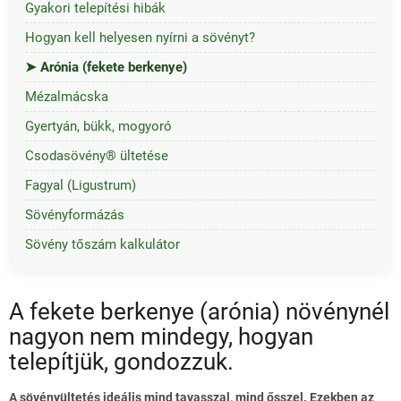
Gyakori telepítési hibák
Hogyan kell helyesen nyírni a sövényt?
Arónia (fekete berkenye)
Mézalmácska
Gyertyán, bükk, mogyoró
Csodasövény® ültetése
Fagyal (Ligustrum)
Sövényformázás
Sövény tőszám kalkulátor
A fekete berkenye (arónia) növénynél
nagyon nem mindegy, hogyan
telepítjük, gondozzuk.
A sövényültetés ideális mind tavasszal, mind ősszel. Ezekben az