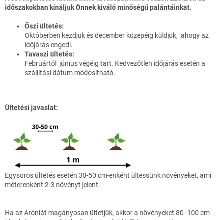
időszakokban kínáljuk Önnek kiváló minőségű palántáinkat.
Őszi ültetés:
Októberben kezdjük és december közepéig küldjük, ahogy az
időjárás engedi.
Tavaszi ültetés:
Februártól június végéig tart. Kedvezőtlen időjárás esetén a
szállítási dátum módosítható.
Ültetési javaslat:
Egysoros ültetés esetén 30-50 cm-enként ültessünk növényeket, ami
méterenként 2-3 növényt jelent.
Ha az Aróniát magányosan ültetjük, akkor a növényeket 80 -100 cm