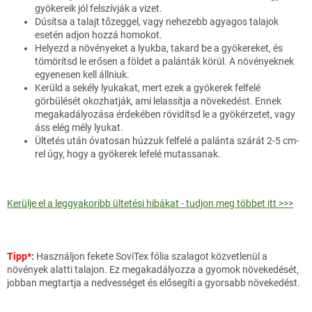
gyökereik jól felszívják a vizet.
Dúsítsa a talajt tőzeggel, vagy nehezebb agyagos talajok
esetén adjon hozzá homokot.
Helyezd a növényeket a lyukba, takard be a gyökereket, és
tömörítsd le erősen a földet a palánták körül. A növényeknek
egyenesen kell állniuk.
Kerüld a sekély lyukakat, mert ezek a gyökerek felfelé
görbülését okozhatják, ami lelassítja a növekedést. Ennek
megakadályozása érdekében rövidítsd le a gyökérzetet, vagy
áss elég mély lyukat.
Ültetés után óvatosan húzzuk felfelé a palánta szárát 2-5 cm-
rel úgy, hogy a gyökerek lefelé mutassanak.
Kerülje el a leggyakoribb ültetési hibákat - tudjon meg többet itt >>>
Tipp*
:
Használjon fekete SoviTex fólia szalagot közvetlenül a
növények alatti talajon. Ez megakadályozza a gyomok növekedését,
jobban megtartja a nedvességet és elősegíti a gyorsabb növekedést.