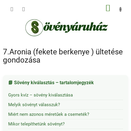
Ugrás
KOSÁR
a
fő
tartalomhoz
7.Aronia (fekete berkenye ) ültetése
gondozása
📘 Sövény kiválasztás – tartalomjegyzék
Gyors kvíz – sövény kiválasztása
Melyik sövényt válasszuk?
Miért nem azonos méretűek a csemeték?
Mikor telepíthetünk sövényt?